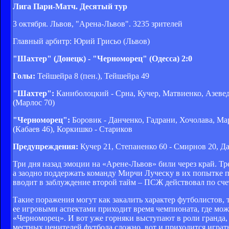
Лига Пари-Матч. Десятый тур
3 октября. Львов, "Арена-Львов". 3235 зрителей
Главный арбитр: Юрий Грисьо (Львов)
"Шахтер" (Донецк) - "Черноморец" (Одесса) 2:0
Голы:
Тейшейра 8 (пен.), Тейшейра 49
"Шахтер":
Каниболоцкий - Срна, Кучер, Матвиенко, Азеведо
(Марлос 70)
"Черноморец":
Боровик - Данченко, Гадрани, Хочолава, М
(Кабаев 46), Коркишко - Стариков
Предупреждения:
Кучер 21, Степаненко 60 - Смирнов 20, Д
Три дня назад эмоции на «Арене-Львов» били через край. Тр
а заодно поддержать команду Мирчи Луческу в их попытке п
вводит в заблуждение второй тайм – ПСЖ действовал по сче
Такие поражения могут как закалить характер футболистов, 
ее игровыми аспектами приходит время чемпионата, где можн
«Черноморец». И вот уже горняки выступают в роли гранда, 
местных ценителей футбола сложно, вот и приходится играт