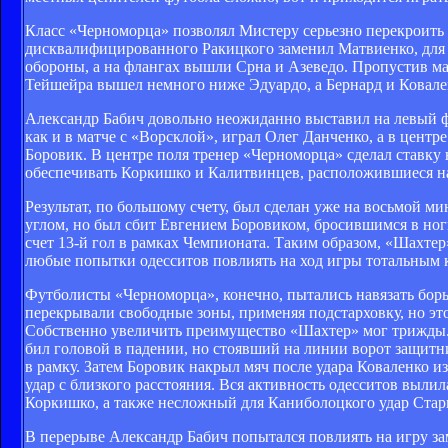
Класс «Черноморца» позволял Мистеру серьезно перекроить 
дисквалифицированного Ракицкого заменил Матвиенко, для 
обороны, а на флангах вышли Срна и Азеведо. Пропустив ма
Тейшейра вышел немного ниже Эдуардо, а Бернард и Ковале
Александр Бабич довольно неожиданно выставил на левый 
как и в матче с «Ворсклой», играл Олег Данченко, а в цент
Боровик. В центре поля тренер «Черноморца» сделал ставку
обеспечивать Коркишко и Калитвинцев, расположившиеся на
Результат, по большому счету, был сделан уже на восьмой ми
углом, но был сбит Евгением Боровиком, бросившимся в ног
счет 13-й гол в рамках Чемпионата. Таким образом, «Шахте
любые попытки одесситов повлиять на ход игры тотальным 
Футболисты «Черноморца», конечно, пытались навязать бор
перекрывали свободные зоны, применяя подстарховку, но эт
Собственно увеличить преимущество «Шахтер» мог трижды. 
бил головой в падении, но стоявший на линии ворот защитн
в рамку. Затем Боровик накрыл мяч после удара Коваленко и
удар с близкого расстояния. Вся активность одесситов выли
Коркишко, а также несложный для Каниболоцкого удар Стар
В перерыве Александр Бабич попытался повлиять на игру за