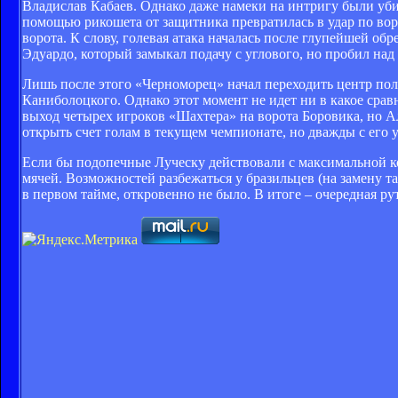
Владислав Кабаев. Однако даже намеки на интригу были уби
помощью рикошета от защитника превратилась в удар по воро
ворота. К слову, голевая атака началась после глупейшей об
Эдуардо, который замыкал подачу с углового, но пробил над
Лишь после этого «Черноморец» начал переходить центр поля
Каниболоцкого. Однако этот момент не идет ни в какое срав
выход четырех игроков «Шахтера» на ворота Боровика, но Ал
открыть счет голам в текущем чемпионате, но дважды с его 
Если бы подопечные Луческу действовали с максимальной ко
мячей. Возможностей разбежаться у бразильцев (на замену т
в первом тайме, откровенно не было. В итоге – очередная ру