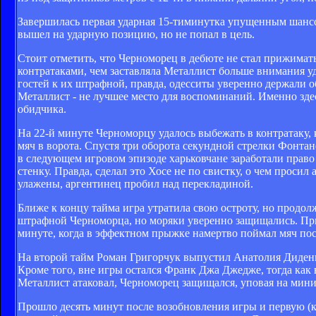
Завершилась первая ударная 15-тиминутка упущенным шансо
вышел на ударную позицию, но не попал в цель.
Стоит отметить, что Черноморец в дебюте не стал прижиматьс
контратаками, чем заставляла Металлист больше внимания у
гостей к их штрафной, правда, одесситы уверенно держали о
Металлист - не лучшее место для воспоминаний. Именно здесь
обидчика.
На 22-й минуте Черноморцу удалось выбежать в контратаку,
мяч в ворота. Спустя три оборота секундной стрелки Фонта
в следующем игровом эпизоде харьковчане заработали право
стенку. Правда, сделал это Хосе не по свистку, о чем проси
улажены, аргентинец пробил над перекладиной.
Ближе к концу тайма игра утратила свою остроту, но продо
штрафной Черноморца, но моряки уверенно защищались. При 
минуте, когда в эффектном прыжке намертво поймал мяч пос
На второй тайм Роман Григорчук выпустил Анатолия Диденк
Кроме того, вне игры остался Франк Джа Джедже, тогда как
Металлист атаковал, Черноморец защищался, уповая на мин
Прошло десять минут после возобновления игры и первую (