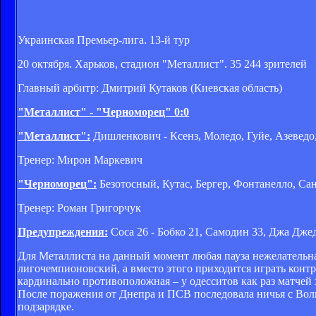
Украинская Премьер-лига. 13-й тур
20 октября. Харьков, стадион "Металлист". 35 244 зрителей
Главный арбитр: Дмитрий Кутаков (Киевская область)
"Металлист" - "Черноморец" 0:0
"Металлист":
Дишленкович - Ксенз, Моледо,
Гуйе,
Азеведо
Тренер: Мирон Маркевич
"Черноморец":
Безотосный, Кутас, Бергер,
Фонтанелло,
Сан
Тренер: Роман Григорчук
Предупреждения:
Соса 26 - Бобко 21, Самодин 33, Джа Джед
Для Металлиста на данный момент любая пауза нежелательн
лигочемпионовский, а вместо этого приходится играть конт
кардинально противоположная – у одесситов как раз матчей
После поражения от Днепра и ПСВ последовала ничья с Вол
подзарядке.