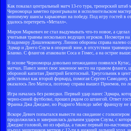
Как показал центральный матч 13-го тура, тренерский штаб 
Черноморца заметно проигрывали в исполнительском мастерс
минимуму шансы харьковчан на победу. Под игру гостей в от
удалось перетереть «Металл».
Мирон Маркевич не стал выдумывать что-то новое, а сделал 
учитывая травмы нескольких ведущих игроков. Несмотря на т
Владимиру Дишленковичу. Линию обороны справа налево сос
Эдмар и Диего Соуза в опорной зоне, в отсутствии травми
Бланко. С флангов атаковали Соса и Гомес, а на острие выш
В основе Черноморца довольно неожиданно появился Кутас, 
матчах. Павел занял свое законное место на правом фланге,
обороной капитан Дмитрий Безотосный. Треугольник в центр
действовал как второй форвард, помогая Сергею Самодину, 
оказалось Лео Матоса, поэтому справа вышел Приемов, по 
Игра началась без разведки. Первый удар нанес Эдмара, кото
черно-синей футболке, прошел рядом со штангой. Ответ госте
Франка Джа Джедже, но Родриго Моледо забег французу не п
Вскоре Девич попытался вывести на свидание с голкипером 
продолжилась и завершилась дальним ударом Соузы, с котор
Джедже головой, но из офайда, а также первый по-настояще
из-под защитников метров с 12-ти в нижний дальний угол, н