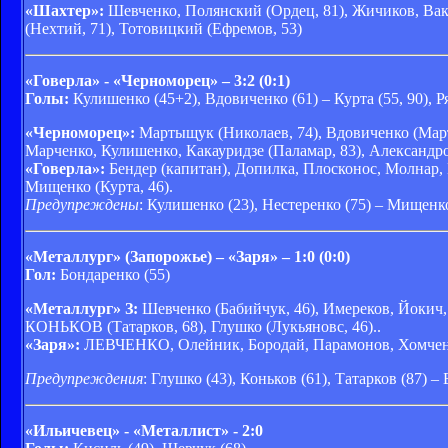
«Шахтер»:
Шевченко, Полянский (Ордец, 81), Жичиков, Ваку
(Нехтий, 71), Тотовицкий (Ефремов, 53)
«Говерла» - «Черноморец» – 3:2 (0:1)
Голы:
Кулишенко (45+2), Вдовиченко (61) – Курта (55, 90), Р
«Черноморец»:
Мартыщук (Николаев, 74), Вдовиченко (Март
Марченко, Кулишенко, Какауридзе (Паламар, 83), Александров
«Говерла»:
Бендер (капитан), Допилка, Плосконос, Молнар, 
Мищенко (Курта, 46).
Предупреждены
: Кулишенко (23), Нестеренко (75) – Мищенко 
«Металлург» (Запорожье) – «Заря» – 1:0 (0:0)
Гол:
Бондаренко (55)
«Металлург» З:
Шевченко (Бабийчук, 46), Имереков, Йокич, 
КОНЬКОВ (Татарков, 68), Глушко (Лукьяновс, 46)..
«Заря»:
ЛЕВЧЕНКО, Олейник, Бородай, Парамонов, Хомченов
Предупреждения
: Глушко (43), Коньков (61), Татарков (87) – 
«Ильичевец» - «Металлист» - 2:0