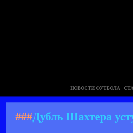
|
НОВОСТИ ФУТБОЛА
СТ
###
Дубль Шахтера уст