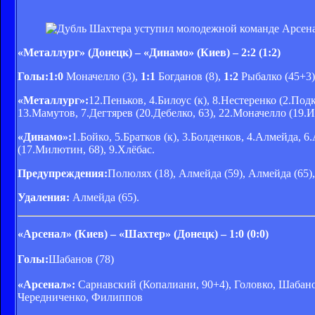
«Металлург» (Донецк) – «Динамо» (Киев) – 2:2 (1:2)
Голы:
1:0
Моначелло (3),
1:1
Богданов (8),
1:2
Рыбалко (45+3
«
Металлург»:
12.Пеньков, 4.Билоус (к), 8.Нестеренко (2.Под
13.Мамутов, 7.Дегтярев (20.Дебелко, 63), 22.Моначелло (19.И
«Динамо»:
1.Бойко, 5.Братков (к), 3.Болденков, 4.Алмейда, 
(17.Милютин, 68), 9.Хлёбас.
Предупреждения:
Полюлях (18), Алмейда (59), Алмейда (65)
Удаления:
Алмейда (65).
«Арсенал» (Киев) – «Шахтер» (Донецк) – 1:0 (0:0)
Голы:
Шабанов (78)
«Арсенал»:
Сарнавский (Копалиани, 90+4), Головко, Шабанов
Чередниченко, Филиппов