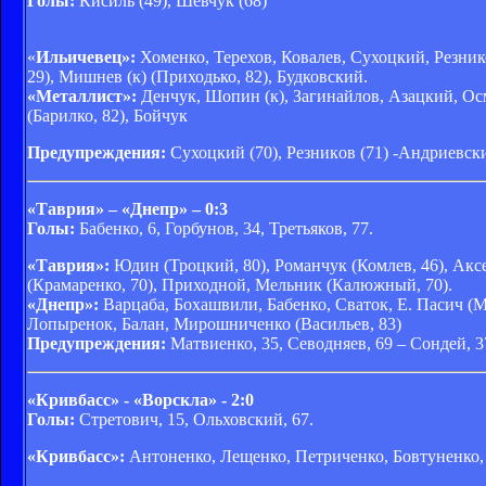
Голы:
Кисиль (49), Шевчук (68)
«
Ильичевец»:
Хоменко, Терехов, Ковалев, Сухоцкий, Резник
29), Мишнев (к) (Приходько, 82), Будковский.
«Металлист»:
Денчук, Шопин (к), Загинайлов, Азацкий, Осм
(Барилко, 82), Бойчук
Предупреждения:
Сухоцкий (70), Резников (71) -Андриевски
«Таврия» – «Днепр» – 0:3
Голы:
Бабенко, 6, Горбунов, 34, Третьяков, 77.
«Таврия»:
Юдин (Троцкий, 80), Романчук (Комлев, 46), Акс
(Крамаренко, 70), Приходной, Мельник (Калюжный, 70).
«Днепр»:
Варцаба, Бохашвили, Бабенко, Сваток, Е. Пасич (Миг
Лопыренок, Балан, Мирошниченко (Васильев, 83)
Предупреждения:
Матвиенко, 35, Севодняев, 69 – Сондей, 37
«Кривбасс» - «Ворскла» - 2:0
Голы:
Стретович, 15, Ольховский, 67.
«Кривбасс»:
Антоненко, Лещенко, Петриченко, Бовтуненко,