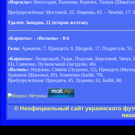
«Ворскла»:
Непогодов, Радченко, Курелех, Ткачук (Шмыголь,
Предупреждения:
Мостовой, 32. Лещенко, 65. – Ченбай, 17. З
Удален: Западня, 22 (вторая желтая).
«Карпаты» - «Волынь» - 0:4
Голы
: Аржанов, 7, Приндета, 9, Щедрий, 17, Подригуля, 55.
«Карпаты»
: Лазарський, Гудак, Подоляк, Березовий, Чачуа,
63), Савченко, Пучковський (Загідулін, 46).
«Волинь»
: Неділько, Сімінін (Луценко, 52), Приндета (Мал
Аржанов (Шаповал, 85), Хомченко (Бабій, 79).
Предупреждения
: Приндета, 45, Луценко, 61, Бабій, 88.
© Неофициальный сайт украинского футб
наши